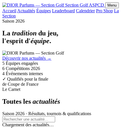
Section Golf
ASPCD
Menu
Accueil
Actualités
Équipes
Leaderboard
Calendrier
Pro Shop
La
Section
Saison 2026
La
tradition
du jeu,
l'esprit d'
équipe
.
Découvrir nos actualités
→
5
Équipes engagées
6
Compétitions 2026
4
Événements internes
✓
Qualifiés pour la finale
de Coupe de France
Le Carnet
Toutes les
actualités
Saison 2026 · Résultats, tournois & qualifications
Chargement des actualités…