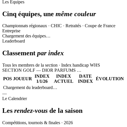
Les Équipes
Cinq équipes, une
même couleur
Championnats régionaux · CHIC · Retraités · Coupe de France
Entreprise
Chargement des équipes…
Leaderboard
Classement
par index
Tous les membres de la section · Index handicap WHS
SECTION GOLF — DIOR PARFUMS
…
INDEX
INDEX
DATE
POS
JOUEUR
ÉVOLUTION
1/1/26
ACTUEL
INDEX
Chargement du leaderboard…
—
Le Calendrier
Les
rendez-vous
de la saison
Compétitions, tournois & finales · 2026