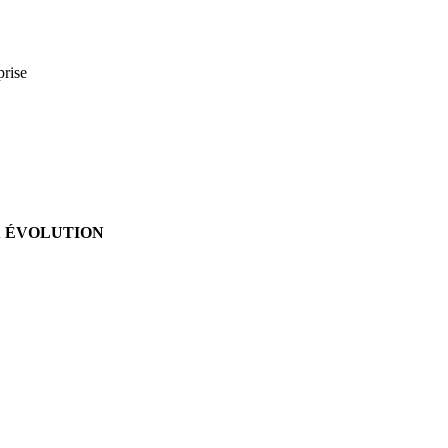
prise
X
ÉVOLUTION