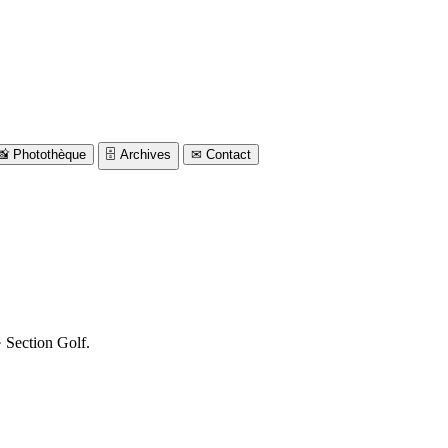
📸
Photothèque
🗄
Archives
✉
Contact
 Section Golf.