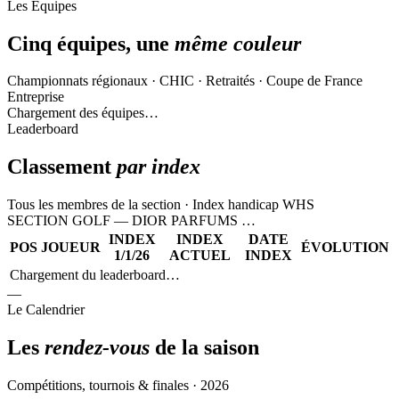
Les Équipes
Cinq équipes, une
même couleur
Championnats régionaux · CHIC · Retraités · Coupe de France
Entreprise
Chargement des équipes…
Leaderboard
Classement
par index
Tous les membres de la section · Index handicap WHS
SECTION GOLF — DIOR PARFUMS
…
INDEX
INDEX
DATE
POS
JOUEUR
ÉVOLUTION
1/1/26
ACTUEL
INDEX
Chargement du leaderboard…
—
Le Calendrier
Les
rendez-vous
de la saison
Compétitions, tournois & finales · 2026