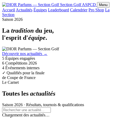
Section Golf
ASPCD
Menu
Accueil
Actualités
Équipes
Leaderboard
Calendrier
Pro Shop
La
Section
Saison 2026
La
tradition
du jeu,
l'esprit d'
équipe
.
Découvrir nos actualités
→
5
Équipes engagées
6
Compétitions 2026
4
Événements internes
✓
Qualifiés pour la finale
de Coupe de France
Le Carnet
Toutes les
actualités
Saison 2026 · Résultats, tournois & qualifications
Chargement des actualités…